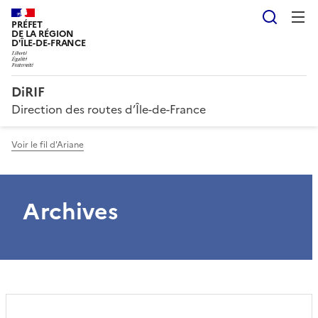
Reche
PRÉFET
DE LA RÉGION
D'ÎLE-DE-FRANCE
DiRIF
Direction des routes d’Île-de-France
Voir le fil d'Ariane
Archives