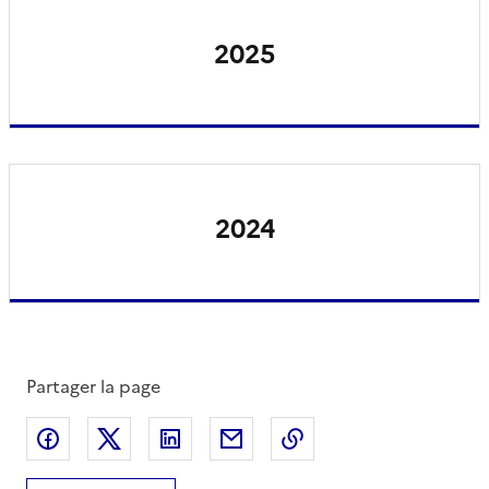
2025
2024
Partager la page
Partager sur Facebook
Partager sur X
Partager sur LinkedIn
Partager par email
Copier le lien de la 