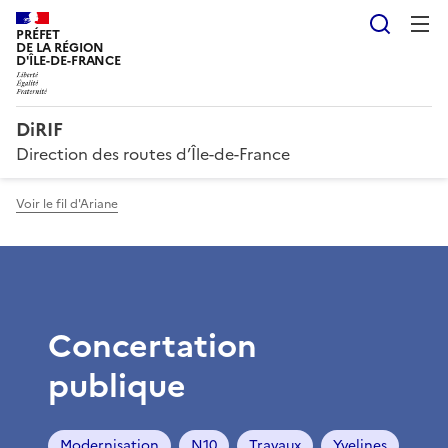
Reche
PRÉFET
DE LA RÉGION
D'ÎLE-DE-FRANCE
DiRIF
Direction des routes d’Île-de-France
Voir le fil d'Ariane
Concertation
publique
Modernisation
N10
Travaux
Yvelines