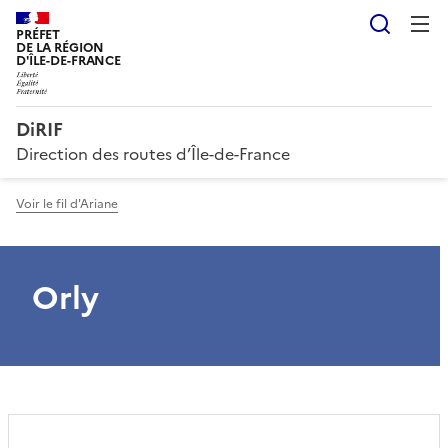
Reche
PRÉFET
DE LA RÉGION
D'ÎLE-DE-FRANCE
DiRIF
Direction des routes d’Île-de-France
Voir le fil d'Ariane
Orly