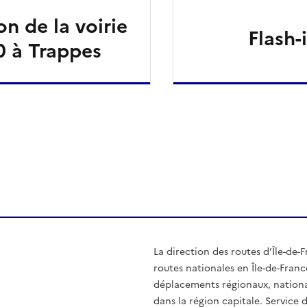
on de la voirie
Flash-
0 à Trappes
ien de la page dans le presse-papier
La direction des routes d’Île-de-F
routes nationales en Île-de-France
déplacements régionaux, nationau
dans la région capitale. Service