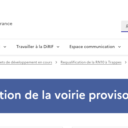
France
Re
t
Travailler à la DiRIF
Espace communication
jets de développement en cours
Requalification de la RN10 à Trappes
tion de la voirie proviso