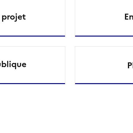
 projet
En
ublique
P
ien de la page dans le presse-papier