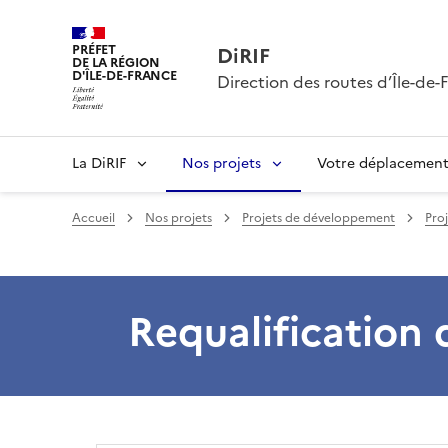
PRÉFET
DiRIF
DE LA RÉGION
D'ÎLE-DE-FRANCE
Direction des routes d’Île-de-
La DiRIF
Nos projets
Votre déplacemen
Accueil
Nos projets
Projets de développement
Pro
Requalification 