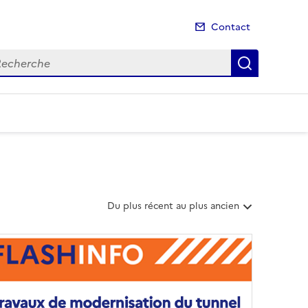
Contact
cherche
Recherch
T
Du plus récent au plus ancien
r
i
e
r
l
e
s