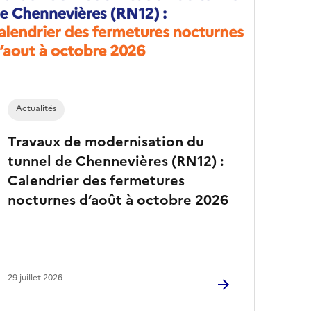
a
r
t
i
c
l
e
s
Actualités
Travaux de modernisation du
tunnel de Chennevières (RN12) :
Calendrier des fermetures
nocturnes d’août à octobre 2026
29 juillet 2026