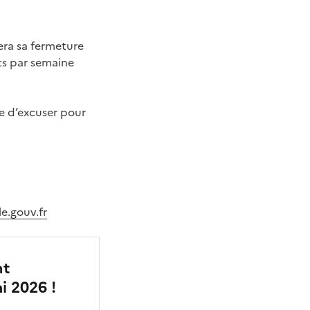
era sa fermeture
ts par semaine
ie d’excuser pour
.gouv.fr
nt
i 2026 !