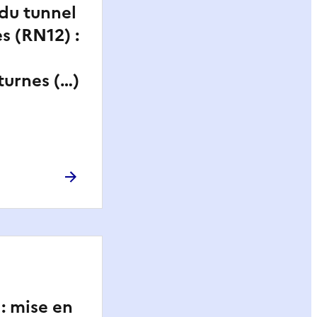
du tunnel
s (RN12) :
turnes (…)
: mise en