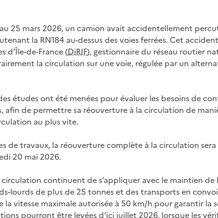
 au 25 mars 2026, un camion avait accidentellement percut
utenant la RN184 au-dessus des voies ferrées. Cet accident
s d’Île-de-France (
DiRIF
), gestionnaire du réseau routier nat
irement la circulation sur une voie, régulée par un alterna
, des études ont été menées pour évaluer les besoins de co
, afin de permettre sa réouverture à la circulation de man
rculation au plus vite.
es de travaux, la réouverture complète à la circulation ser
edi 20 mai 2026.
 circulation continuent de s’appliquer avec le maintien de 
ids-lourds de plus de 25 tonnes et des transports en convoi
e la vitesse maximale autorisée à 50 km/h pour garantir la s
tions pourront être levées d’ici juillet 2026, lorsque les véri