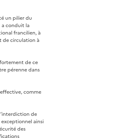
é un pilier du
 a conduit la
ional francilien, à
t de circulation à
nfortement de ce
ière pérenne dans
a effective, comme
l’interdiction de
 exceptionnel ainsi
écurité des
fications