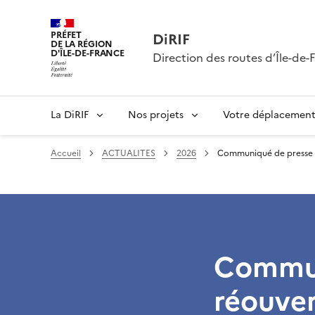
PRÉFET
DiRIF
DE LA RÉGION
D'ÎLE-DE-FRANCE
Direction des routes d’Île-de-
La DiRIF
Nos projets
Votre déplacemen
Accueil
ACTUALITES
2026
Communiqué de presse - 
Commun
réouver