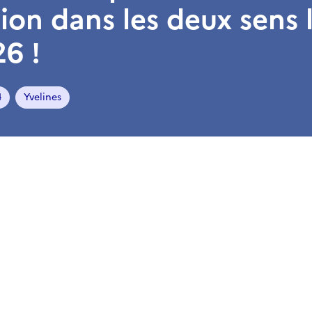
tion dans les deux sens 
6 !
4
Yvelines