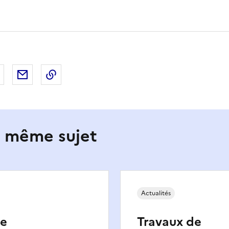
 Facebook
er sur X
Partager sur LinkedIn
Partager par email
Copier le lien de la page dans le presse-pap
e même sujet
Actualités
de
Travaux de