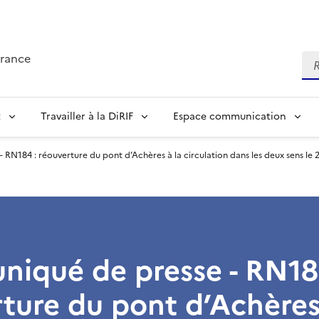
France
Re
t
Travailler à la DiRIF
Espace communication
RN184 : réouverture du pont d’Achères à la circulation dans les deux sens le 
iqué de presse - RN18
ture du pont d’Achères