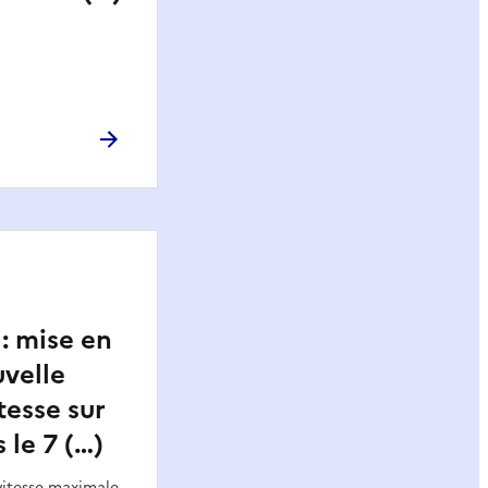
: mise en
velle
tesse sur
 le 7 (…)
 vitesse maximale