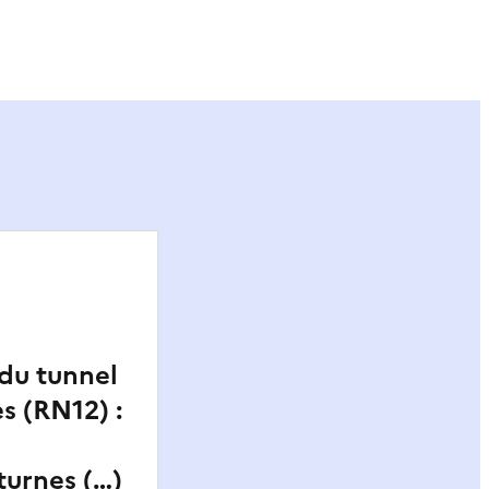
ier
du tunnel
s (RN12) :
turnes (…)