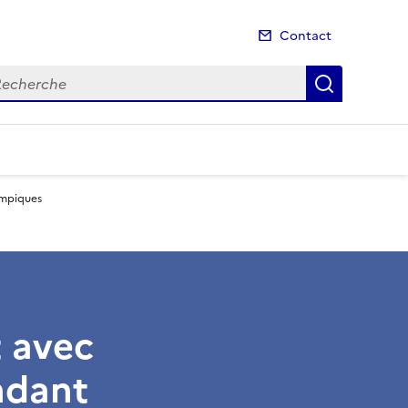
Contact
cherche
Recherch
ympiques
t avec
endant