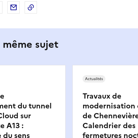
 Facebook
er sur X
Partager sur LinkedIn
Partager par email
Copier le lien de la page dans le presse-pap
e même sujet
Actualités
de
Travaux de
ment du tunnel
modernisation 
Cloud sur
de Chennevière
e A13 :
Calendrier des
 du sens
fermetures noc