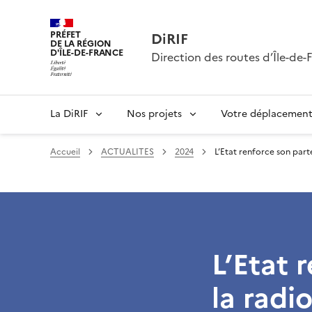
PRÉFET
DiRIF
DE LA RÉGION
D'ÎLE-DE-FRANCE
Direction des routes d’Île-de-
La DiRIF
Nos projets
Votre déplacemen
Accueil
ACTUALITES
2024
L’Etat renforce son part
L’Etat 
la radi