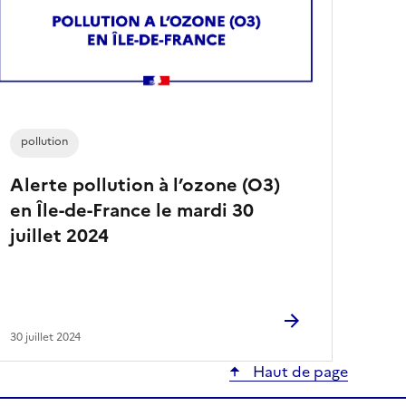
a
r
t
i
c
l
e
s
pollution
Alerte pollution à l’ozone (O3)
en Île-de-France le mardi 30
juillet 2024
30 juillet 2024
Haut de page