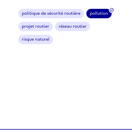
politique de sécurité routière
pollution
(
f
projet routier
réseau routier
i
l
risque naturel
t
r
e
s
é
l
e
c
t
i
o
n
n