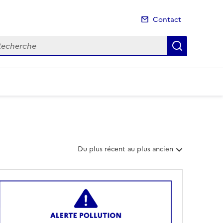
Contact
cherche
Recherch
T
Du plus récent au plus ancien
r
i
e
r
l
e
s