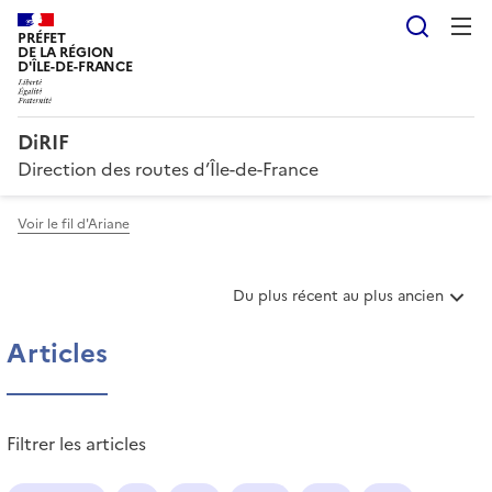
Reche
PRÉFET
DE LA RÉGION
D'ÎLE-DE-FRANCE
DiRIF
Direction des routes d’Île-de-France
Voir le fil d'Ariane
T
Du plus récent au plus ancien
r
i
Articles
e
r
l
e
Filtrer les articles
s
a
r