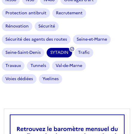
Protection antibruit
Recrutement
Rénovation
Sécurité
Sécurité des agents des routes
Seine-et-Marne
Seine-Saint-Denis
SYTADIN
Trafic
(
f
Travaux
Tunnels
Val-de-Marne
i
l
Voies dédiées
Yvelines
t
r
e
s
é
l
e