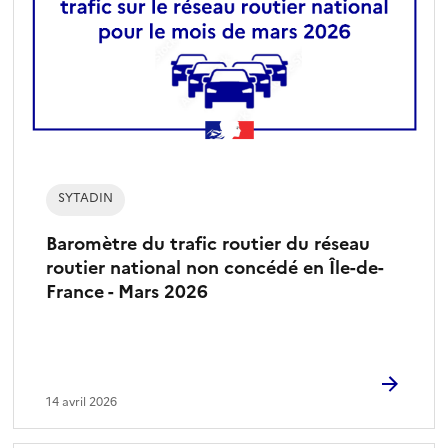
c
t
i
o
n
n
é
)
SYTADIN
Baromètre du trafic routier du réseau
routier national non concédé en Île-de-
France - Mars 2026
14 avril 2026