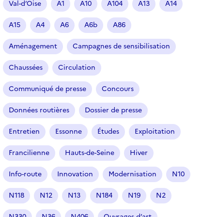
Val-d’Oise
A1
A10
A104
A13
A14
t
i
A15
A4
A6
A6b
A86
c
l
Aménagement
Campagnes de sensibilisation
e
s
Chaussées
Circulation
Communiqué de presse
Concours
Données routières
Dossier de presse
Entretien
Essonne
Études
Exploitation
Francilienne
Hauts-de-Seine
Hiver
Info-route
Innovation
Modernisation
N10
N118
N12
N13
N184
N19
N2
N330
N36
N406
Ouvrages d’art