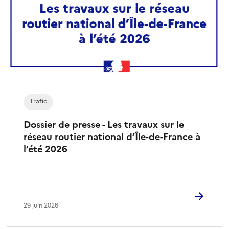
c
t
i
o
n
n
é
)
Trafic
Dossier de presse - Les travaux sur le
réseau routier national d’Île-de-France à
l’été 2026
29 juin 2026