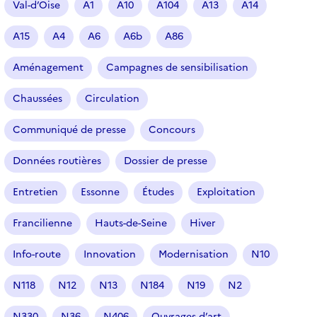
Val-d’Oise
A1
A10
A104
A13
A14
t
i
A15
A4
A6
A6b
A86
c
l
Aménagement
Campagnes de sensibilisation
e
s
Chaussées
Circulation
Communiqué de presse
Concours
Données routières
Dossier de presse
Entretien
Essonne
Études
Exploitation
Francilienne
Hauts-de-Seine
Hiver
Info-route
Innovation
Modernisation
N10
N118
N12
N13
N184
N19
N2
N330
N36
N406
Ouvrages d’art