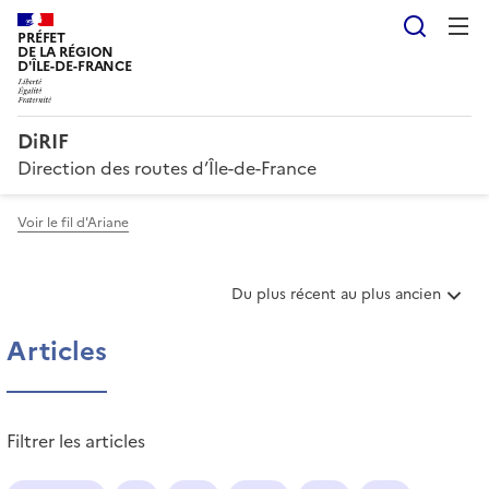
Reche
PRÉFET
DE LA RÉGION
D'ÎLE-DE-FRANCE
DiRIF
Direction des routes d’Île-de-France
Voir le fil d'Ariane
T
Du plus récent au plus ancien
r
i
Articles
e
r
l
e
Filtrer les articles
s
a
r