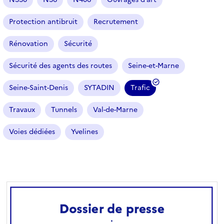
Protection antibruit
Recrutement
Rénovation
Sécurité
Sécurité des agents des routes
Seine-et-Marne
Seine-Saint-Denis
SYTADIN
Trafic
(
f
Travaux
Tunnels
Val-de-Marne
i
l
Voies dédiées
Yvelines
t
r
e
s
é
l
e