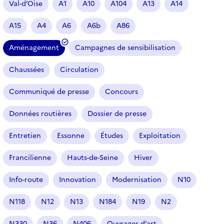
Val-d’Oise
A1
A10
A104
A13
A14
t
i
A15
A4
A6
A6b
A86
c
l
Aménagement
Campagnes de sensibilisation
e
(
s
f
Chaussées
Circulation
i
l
Communiqué de presse
Concours
t
r
Données routières
Dossier de presse
e
Entretien
Essonne
Études
Exploitation
s
é
Francilienne
Hauts-de-Seine
Hiver
l
e
Info-route
Innovation
Modernisation
N10
c
t
N118
N12
N13
N184
N19
N2
i
o
N330
N36
N406
Ouvrages d’art