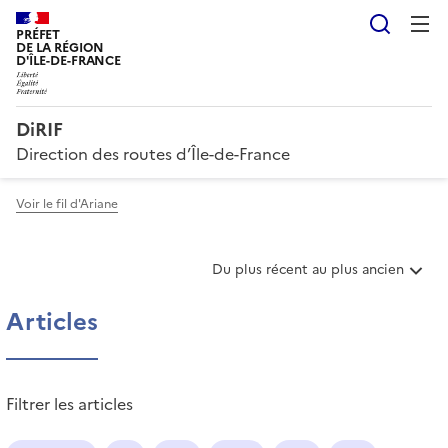
Reche
PRÉFET
DE LA RÉGION
D'ÎLE-DE-FRANCE
DiRIF
Direction des routes d’Île-de-France
Voir le fil d'Ariane
T
Du plus récent au plus ancien
r
i
Articles
e
r
l
e
Filtrer les articles
s
a
r